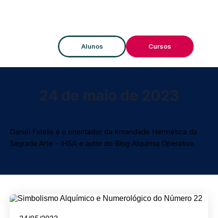
Alunos
Cursos
24 de maio de 2023
Daniél Fidélis é o orientador da Irmandade Hermética da
Sagrada Arte - IHSA e autor do Blog Alquimia Operativa.