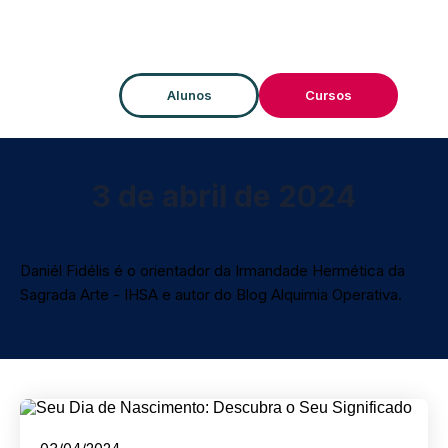
Alunos
Cursos
3 de abril de 2024
Daniél Fidélis é o orientador da Irmandade Hermética da
Sagrada Arte - IHSA e autor do Blog Alquimia Operativa.