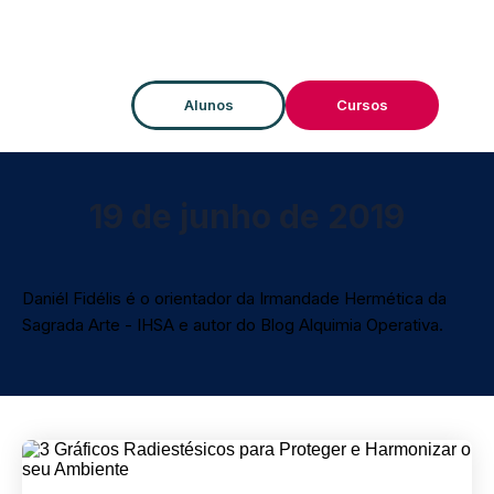
Alunos
Cursos
19 de junho de 2019
Daniél Fidélis é o orientador da Irmandade Hermética da
Sagrada Arte - IHSA e autor do Blog Alquimia Operativa.