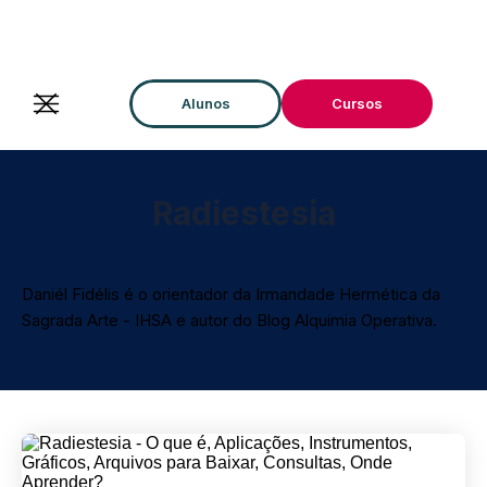
Alunos
Cursos
Radiestesia
Daniél Fidélis é o orientador da Irmandade Hermética da
Sagrada Arte - IHSA e autor do Blog Alquimia Operativa.