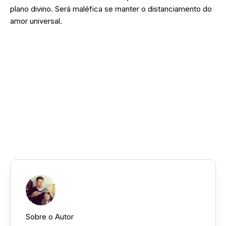
plano divino. Será maléfica se manter o distanciamento do
amor universal.
➜ Se você achou interessante este estudo e deseja
aprender a fazer para si mesmo e para qualquer
pessoa ou empresa, convidamos a conhecer a nossa
FORMAÇÃO COMPLETA EM NUMEROLOGIA
CABALÍSTICA.
➜ Veja todos os Treinamentos da nossa Escola de
Alquimia e Esoterismo.
Sobre o Autor