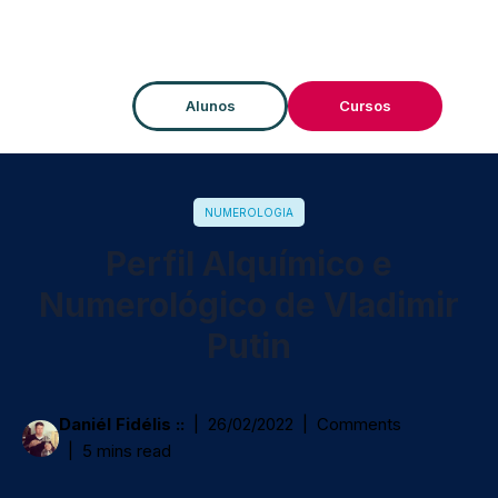
Alunos
Cursos
NUMEROLOGIA
Perfil Alquímico e
Numerológico de Vladimir
Putin
Daniél Fidélis ::
26/02/2022
Comments
5 mins read