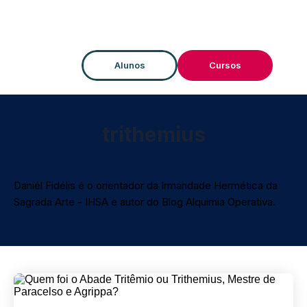
Alunos
Cursos
trithemius
Daniél Fidélis é o orientador da Irmandade Hermética da
Sagrada Arte - IHSA e autor do Blog Alquimia Operativa.