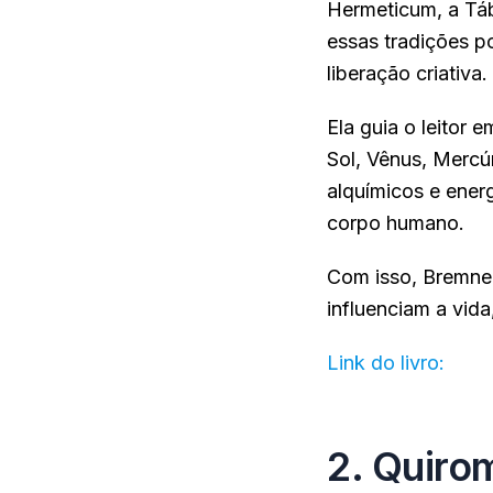
Hermeticum, a Tá
essas tradições p
liberação criativa.
Ela guia o leitor
Sol, Vênus, Mercúr
alquímicos e ener
corpo humano.
Com isso, Bremner
influenciam a vida
Link do livro:
cliq
2. Quiro