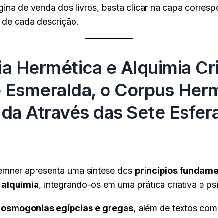
gina de venda dos livros, basta clicar na capa corresp
l de cada descrição.
fia Hermética e Alquimia Cri
 Esmeralda, o Corpus Her
ada Através das Sete Esfer
emner apresenta uma síntese dos
princípios fundame
 alquimia
, integrando-os em uma prática criativa e psi
cosmogonias egípcias e gregas
, além de textos co