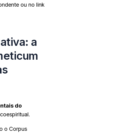
ondente ou no link
ativa: a
meticum
as
ntais do
coespiritual.
mo o Corpus