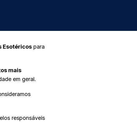
s Esotéricos
para
tos mais
idade em geral.
consideramos
elos responsáveis