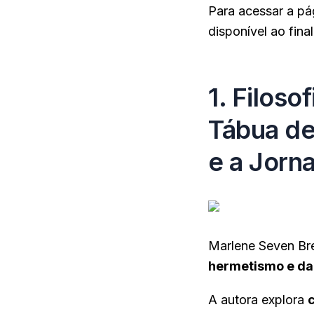
Para acessar a pá
disponível ao fina
1. Filoso
Tábua de
e a Jorn
Marlene Seven Br
hermetismo e da
A autora explora