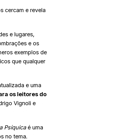
os cercam e revela
es e lugares,
sombrações e os
números exemplos de
ticos que qualquer
tualizada e uma
ra os leitores do
drigo Vignoli e
a Psíquica
é uma
os no tema.