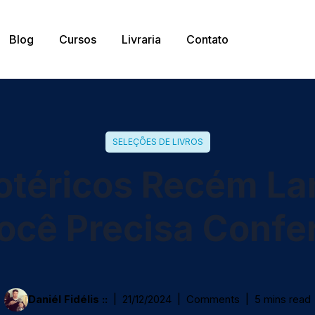
Blog
Cursos
Livraria
Contato
SELEÇÕES DE LIVROS
sotéricos Recém L
ocê Precisa Confer
Daniél Fidélis ::
21/12/2024
Comments
5 mins read