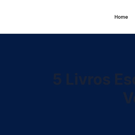
Home
5 Livros E
V