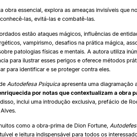
a obra essencial, explora as ameaças invisíveis que n
onhecê-las, evitá-las e combatê-las.
ordados estão ataques mágicos, influências de entidad
ergéticos, vampirismo, desafios na prática mágica, as
sobre patologias físicas e mentais. A autora utiliza i
cia para ilustrar esses perigos e oferece métodos prá
r para identificar e se proteger contra eles.
 de
Autodefesa Psíquica
apresenta uma diagramação a
enriquecida por notas que contextualizam a obra pa
 disso, inclui uma introdução exclusiva, prefácio de Ro
 Alves.
muitos como a obra-prima de Dion Fortune,
Autodefes
ituível e leitura indispensável para todos os interessad