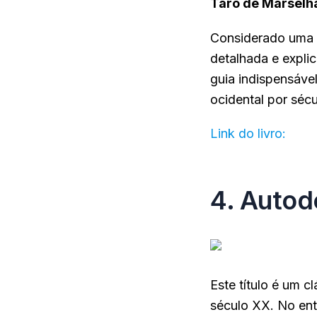
Tarô de Marselh
Considerado uma r
detalhada e explic
guia indispensáve
ocidental por sécu
Link do livro:
cliq
4. Autod
Este título é um 
século XX. No ent