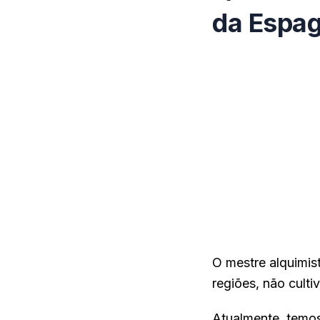
da Espag
O mestre alquimis
regiões, não culti
Atualmente, temo