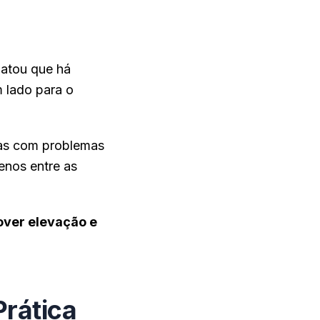
latou que há
m lado para o
oas com problemas
enos entre as
over elevação e
Prática