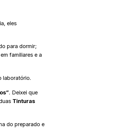
a, eles
do para dormir;
m familiares e a
ao laboratório.
cos”
. Deixei que
 duas
Tinturas
oma do preparado e