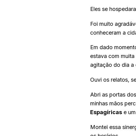
Eles se hospedara
Foi muito agradáv
conheceram a ci
Em dado momento, 
estava com muita
agitação do dia a 
Ouvi os relatos, 
Abri as portas d
minhas mãos perco
Espagíricas
e u
Montei essa siner
os horários.