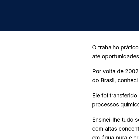
O trabalho prátic
até oportunidades
Por volta de 200
do Brasil, conhec
Ele foi transferi
processos químico
Ensinei-lhe tudo 
com altas concent
em água pura e cri