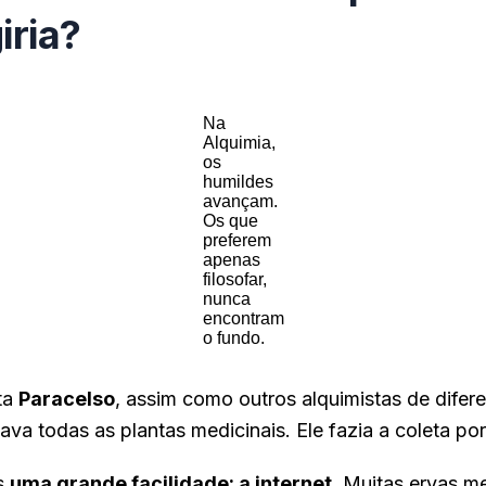
iria?
Na
Alquimia,
os
humildes
avançam.
Os que
preferem
apenas
filosofar,
nunca
encontram
o fundo.
ta
Paracelso
, assim como outros alquimistas de difer
vava todas as plantas medicinais. Ele fazia a coleta p
s
uma grande facilidade: a internet
. Muitas ervas m