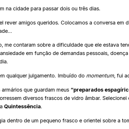
m na cidade para passar dois ou três dias.
el rever amigos queridos. Colocamos a conversa em di
dade…
me contaram sobre a dificuldade que ele estava ten
 ansiedade em função de demandas pessoais, doença e
dia.
sem qualquer julgamento. Imbuído do
momentum
, fui 
os armários que guardam meus
“preparados espagíri
rressem diversos frascos de vidro âmbar. Selecionei
ma
Quintessência
.
gia dentro de um pequeno frasco e orientei sobre a t