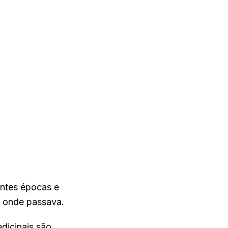
entes épocas e
or onde passava.
edicinais são