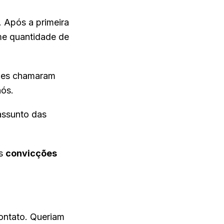
. Após a primeira
rme quantidade de
ções chamaram
nós.
assunto das
as
convicções
ontato. Queriam