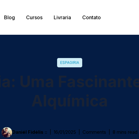
Blog
Cursos
Livraria
Contato
ESPAGIRIA
ia: Uma Fascinante
Alquímica
Daniél Fidélis ::
16/01/2025
Comments
8 mins read