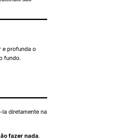
 e profunda o
o fundo.
á-la diretamente na
não fazer nada
.