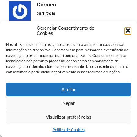
Carmen
26/11/2019
Llegó en el momento exacto… gracias
Gerenciar Consentimento de
gracias gracias
Cookies
Responder
Nós utilizamos tecnologias como cookies para armazenar e/ou acessar
informações do dispositivo. Fazemos isso para melhorar a experiência de
navegação e exibir anúncios (não) personalizados. Consentir com essas
Maria Inês
tecnologias nos permitirá processar dados como comportamento de
navegação ou identificadores únicos neste site. Não consentir ou retirar o
26/12/2019
consentimento pode afetar negativamente certos recursos e funções.
Adorei, gostaria de aprender mais sobre
tudo de magia
Aceitar
Responder
Negar
Ana Maria
Visualizar preferências
25/04/2020
Política de Cookies
Exclente