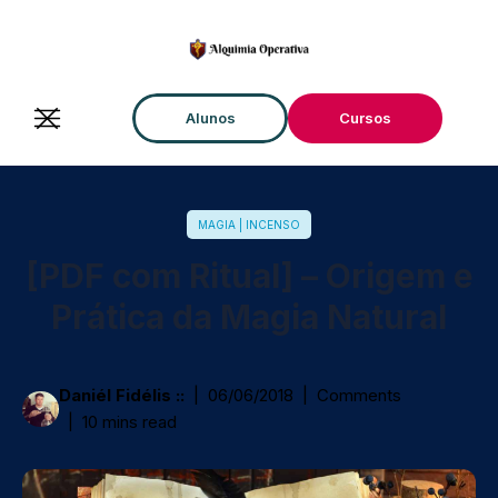
Alunos
Cursos
MAGIA | INCENSO
[PDF com Ritual] – Origem e
Prática da Magia Natural
Daniél Fidélis ::
06/06/2018
Comments
10 mins read