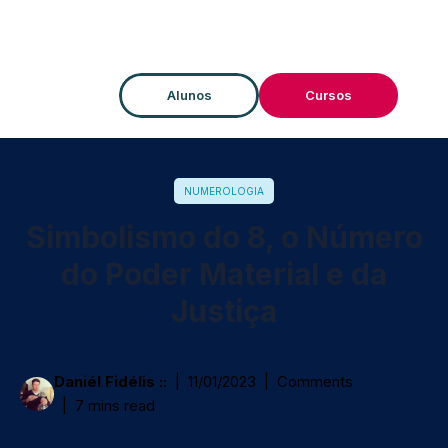
Alunos
Cursos
NUMEROLOGIA
Simbolismo do 8, o Número
do Poder Material e da
Justiça
Daniél Fidélis ::
11/01/2023
Comments
7 mins read