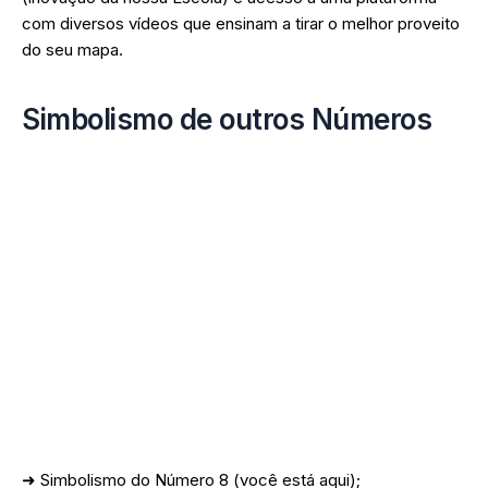
com diversos vídeos que ensinam a tirar o melhor proveito
do seu mapa.
Simbolismo de outros Números
➜ Simbolismo do Número 1;
➜ Simbolismo do Número 2;
➜ Simbolismo do Número 3;
➜ Simbolismo do Número 4;
➜ Simbolismo do Número 5;
➜ Simbolismo do Número 6;
➜ Simbolismo do Número 7;
➜ Simbolismo do Número 8 (você está aqui);