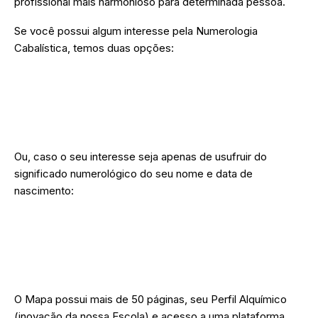
profissional mais harmonioso para determinada pessoa.
Se você possui algum interesse pela Numerologia
Cabalística, temos duas opções:
➜ Ter acesso a uma Formação Completa em
Numerologia Cabalística (pessoal e empresarial),
onde você aprenderá a trabalhar de forma
profissional.
Ou, caso o seu interesse seja apenas de usufruir do
significado numerológico do seu nome e data de
nascimento:
➜ Encomendar o seu Mapa Numerológico
Cabalístico, com harmonização de nome, assinatura
e descobrir quais profissões são mais harmoniosas
com você.
O Mapa possui mais de 50 páginas, seu Perfil Alquímico
(inovação da nossa Escola) e acesso a uma plataforma