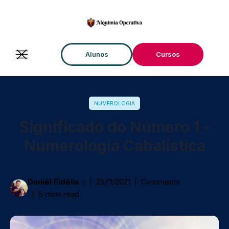
Alunos
Cursos
NUMEROLOGIA
Significado do Número 1 –
Numerologia Cabalística
Daniél Fidélis ::
25/11/2021
Comments
5 mins read