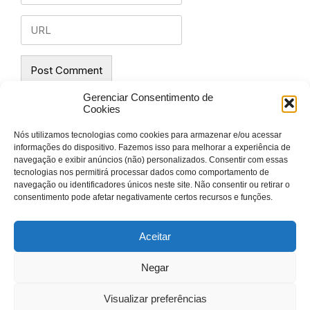
Gerenciar Consentimento de
Cookies
Nós utilizamos tecnologias como cookies para armazenar e/ou acessar
informações do dispositivo. Fazemos isso para melhorar a experiência de
navegação e exibir anúncios (não) personalizados. Consentir com essas
tecnologias nos permitirá processar dados como comportamento de
navegação ou identificadores únicos neste site. Não consentir ou retirar o
consentimento pode afetar negativamente certos recursos e funções.
Aceitar
© Todos os direitos reservados. Instituto Sutilizar |
Negar
CNPJ 12.015.847/0001-29 |
Política de Privacidade
|
Visualizar preferências
Termos de Uso
|
Portal do Aluno