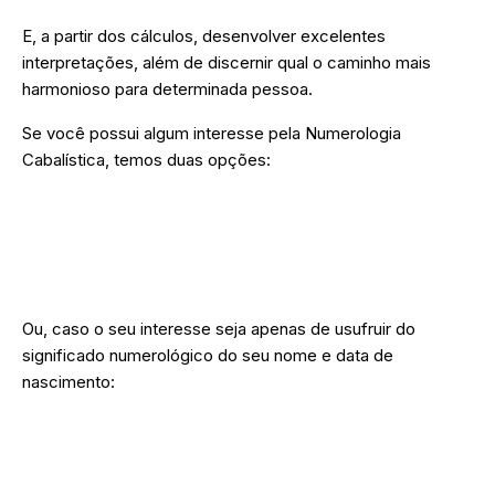
E, a partir dos cálculos, desenvolver excelentes
interpretações, além de discernir qual o caminho mais
harmonioso para determinada pessoa.
Se você possui algum interesse pela Numerologia
Cabalística, temos duas opções:
➜ Ter acesso a uma Formação Completa em
Numerologia Cabalística (pessoal e empresarial),
onde você aprenderá a trabalhar de forma
profissional.
Ou, caso o seu interesse seja apenas de usufruir do
significado numerológico do seu nome e data de
nascimento:
➜ Encomendar o seu Mapa Numerológico
Cabalístico, com harmonização de nome, assinatura
e descobrir quais profissões são mais harmoniosas