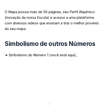
com você.
O Mapa possui mais de 50 páginas, seu Perfil Alquímico
(inovação da nossa Escola) e acesso a uma plataforma
com diversos vídeos que ensinam a tirar o melhor proveito
do seu mapa.
Simbolismo de outros Números
➜ Simbolismo do Número 1 (você está aqui);
➜ Simbolismo do Número 2;
➜ Simbolismo do Número 3;
➜ Simbolismo do Número 4;
➜ Simbolismo do Número 5;
➜ Simbolismo do Número 6
;