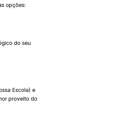
as opções:
a (pessoal e
l.
lógico do seu
ização de nome,
 você.
ossa Escola) e
hor proveito do