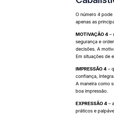
O número 4 pode 
apenas as princip
MOTIVAÇÃO 4
– 
segurança e ordem
decisões. A motiv
Em situações de e
IMPRESSÃO 4
– q
confiança, íntegr
A maneira como se
boa impressão.
EXPRESSÃO 4
– a
práticos e palpáv