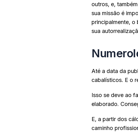
outros, e, também
sua missão é impor
principalmente, o 
sua autorrealizaç
Numerolo
Até a data da pub
cabalísticos. E o
Isso se deve ao f
elaborado. Conseg
E, a partir dos cá
caminho profissio