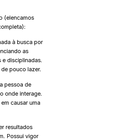
o (elencamos
completa):
nada à busca por
enciando as
 e disciplinadas.
 de pouco lazer.
ma pessoa de
o onde interage.
a em causar uma
er resultados
m. Possui vigor