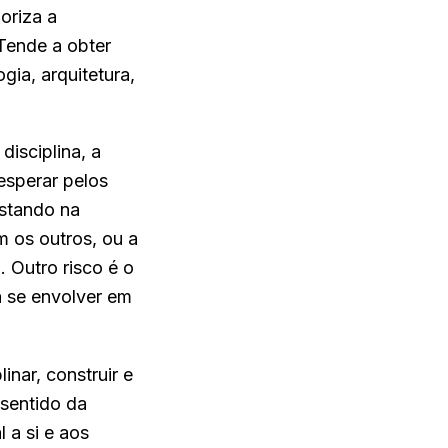
oriza a
Tende a obter
gia, arquitetura,
disciplina, a
esperar pelos
estando na
m os outros, ou a
 Outro risco é o
a se envolver em
inar, construir e
sentido da
 a si e aos