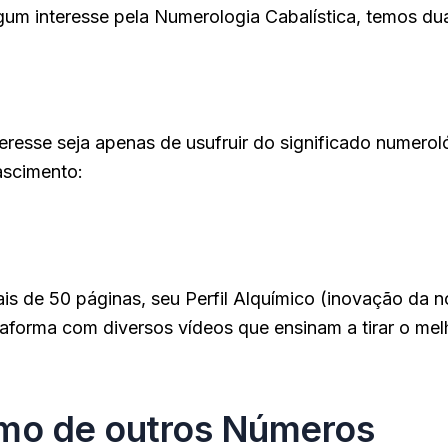
gum interesse pela Numerologia Cabalística, temos du
uma Formação Completa em Numerologia Cabalístic
de você aprenderá a trabalhar de forma profissiona
teresse seja apenas de usufruir do significado numero
ascimento:
seu Mapa Numerológico Cabalístico, com harmon
cobrir quais profissões são mais harmoniosas com
s de 50 páginas, seu Perfil Alquímico (inovação da n
aforma com diversos vídeos que ensinam a tirar o mel
mo de outros Números