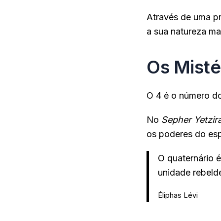
Através de uma p
a sua natureza mai
Os Misté
O 4 é o número do
No
Sepher Yetzir
os poderes do espí
O quaternário é
unidade rebelde
Éliphas Lévi