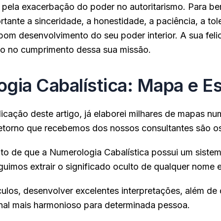
 pela exacerbação do poder no autoritarismo. Para b
tante a sinceridade, a honestidade, a paciência, a tole
bom desenvolvimento do seu poder interior. A sua feli
ão no cumprimento dessa sua missão.
gia Cabalística: Mapa e E
licação deste artigo, já elaborei milhares de mapas n
 retorno que recebemos dos nossos consultantes são os
ato de que a Numerologia Cabalística possui um siste
uimos extrair o significado oculto de qualquer nome e
lculos, desenvolver excelentes interpretações, além de 
nal mais harmonioso para determinada pessoa.