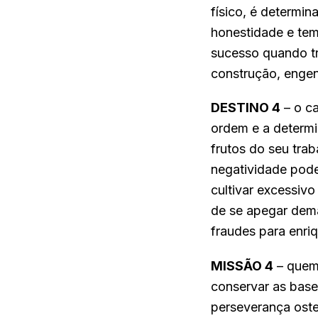
físico, é determin
honestidade e tem
sucesso quando tra
construção, engenh
DESTINO 4
– o ca
ordem e a determi
frutos do seu trab
negatividade pode
cultivar excessiv
de se apegar dema
fraudes para enri
MISSÃO 4
– quem 
conservar as base
perseverança oste