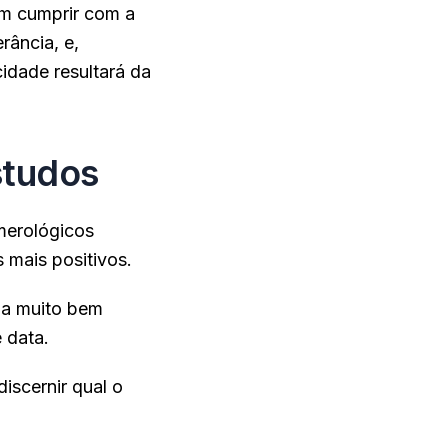
em cumprir com a
rância, e,
cidade resultará da
studos
umerológicos
 mais positivos.
ma muito bem
 data.
discernir qual o