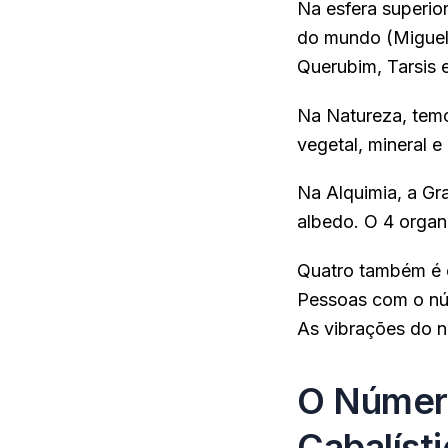
Na esfera superio
do mundo (Miguel, 
Querubim, Tarsis e
Na Natureza, temos
vegetal, mineral 
Na Alquimia, a Gra
albedo. O 4 organ
Quatro também é o
Pessoas com o nú
As vibrações do n
O Númer
Cabalíst