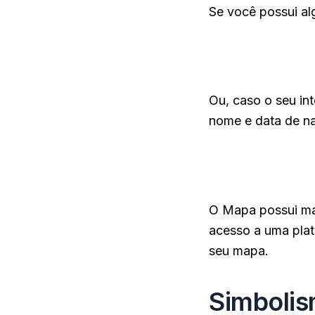
Se você possui al
➜ Ter acesso a 
empresarial), on
Ou, caso o seu in
nome e data de n
➜ Encomendar o 
assinatura e des
O Mapa possui mai
acesso a uma plat
seu mapa.
Simbolis