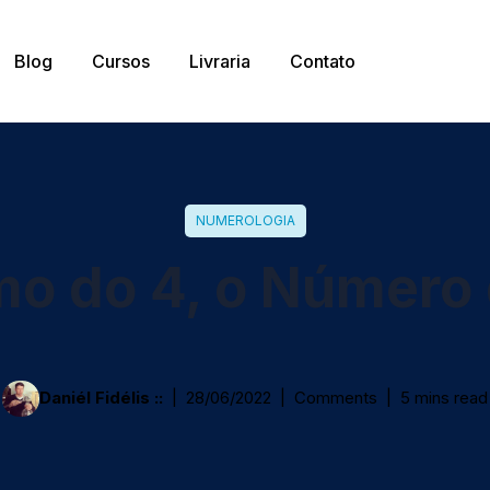
Blog
Cursos
Livraria
Contato
NUMEROLOGIA
mo do 4, o Número
Daniél Fidélis ::
28/06/2022
Comments
5 mins read