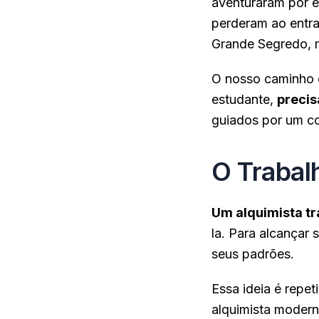
aventuraram por e
perderam ao entra
Grande Segredo, m
O nosso caminho é
estudante,
precis
guiados por um co
O Trabal
Um alquimista t
la. Para alcançar 
seus padrões.
Essa ideia é repe
alquimista moderno