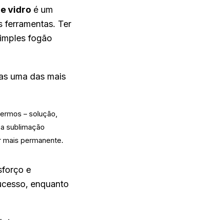
e vidro
é um
s ferramentas. Ter
simples fogão
mas uma das mais
termos – solução,
; a sublimação
er mais permanente.
sforço e
sucesso, enquanto