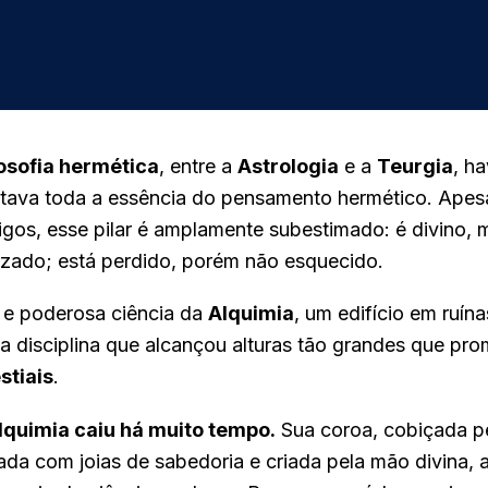
losofia hermética
, entre a
Astrologia
e a
Teurgia
, ha
ntava toda a essência do pensamento hermético. Apesa
gos, esse pilar é amplamente subestimado: é divino,
ezado; está perdido, porém não esquecido.
a e poderosa ciência da
Alquimia
, um edifício em ruín
 disciplina que alcançou alturas tão grandes que pr
stiais
.
lquimia caiu há muito tempo.
Sua coroa, cobiçada pe
da com joias de sabedoria e criada pela mão divina, 