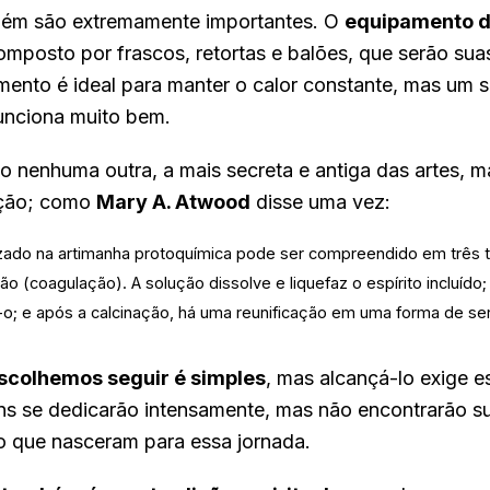
mbém são extremamente importantes. O
equipamento d
omposto por frascos, retortas e balões, que serão sua
ento é ideal para manter o calor constante, mas um 
unciona muito bem.
o nenhuma outra, a mais secreta e antiga das artes, 
ação; como
Mary A. Atwood
disse uma vez:
izado na artimanha protoquímica pode ser compreendido em três 
ão (coagulação). A solução dissolve e liquefaz o espírito incluído
ica-o; e após a calcinação, há uma reunificação em uma forma de s
scolhemos seguir é simples
, mas alcançá-lo exige e
uns se dedicarão intensamente, mas não encontrarão 
o que nasceram para essa jornada.