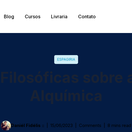
Blog
Cursos
Livraria
Contato
ESPAGIRIA
Filosóficas sobre 
Alquímica
Daniél Fidélis ::
15/06/2023
Comments
8 mins read