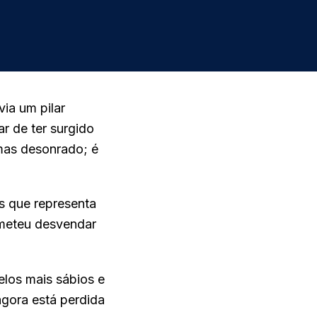
via um pilar
r de ter surgido
 mas desonrado; é
as que representa
ometeu desvendar
los mais sábios e
agora está perdida