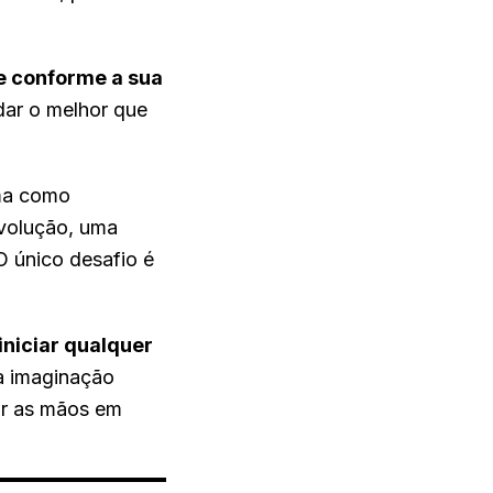
 conforme a sua
dar o melhor que
rma como
volução, uma
O único desafio é
iniciar qualquer
a imaginação
ar as mãos em