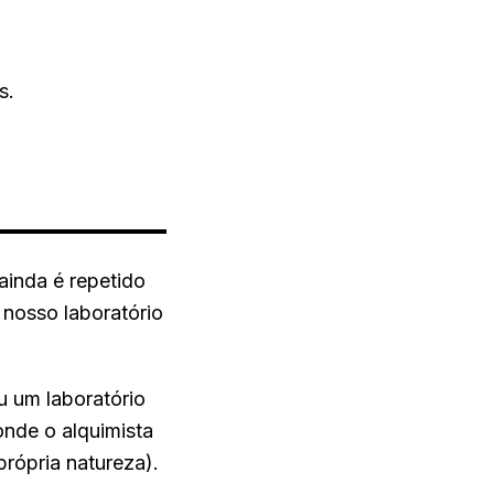
s.
ainda é repetido
 nosso laboratório
u um laboratório
onde o alquimista
própria natureza).