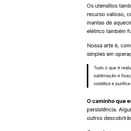
Os utensílios ta
recurso valioso, c
mantas de aquecim
elétrico também f
Nossa arte é, com
simples em oper
Tudo o que é real
sublimação e fixaç
volatiliza e purif
O caminho que e
persistência. Alg
outros descobrirã