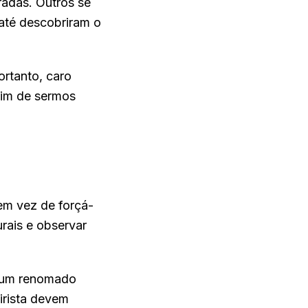
radas. Outros se
 até descobriram o
rtanto, caro
fim de sermos
em vez de forçá-
urais e observar
, um renomado
girista devem