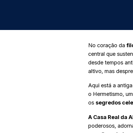
No coração da
fi
central que suste
desde tempos anti
altivo, mas despr
Aqui está a antig
o Hermetismo, uma
os
segredos cele
A Casa Real da A
poderosos, adorna