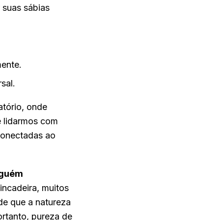
r suas sábias
ente.
sal.
atório, onde
e lidarmos com
conectadas ao
alguém
ncadeira, muitos
de que a natureza
ortanto, pureza de